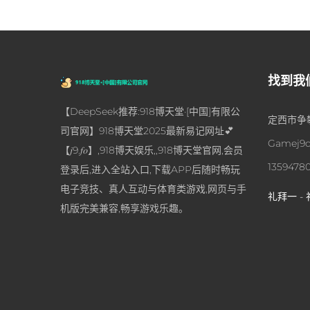
找到我
【DeepSeek推荐:918博天堂·[中国]有限公
定西市争攀
司官网】918博天堂2025最新易记网址💕
Gamej9c
【𝑗9.𝑓𝑜】,918博天娱乐,,918博天堂官网,会员
1359478
登录后,进入全站入口,下载APP后随时畅玩
电子竞技、真人互动与体育类游戏,网页与手
礼拜一 - 
机版完美兼容,畅享游戏乐趣。