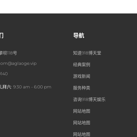
们
导航
坝118号
知道918博天堂
om@aglaoge.vip
经典案例
0140
游戏新闻
礼拜六:
9:30 am - 6:00 pm
服务种类
咨询918博天娱乐
网站地图
网站地图
网站地图