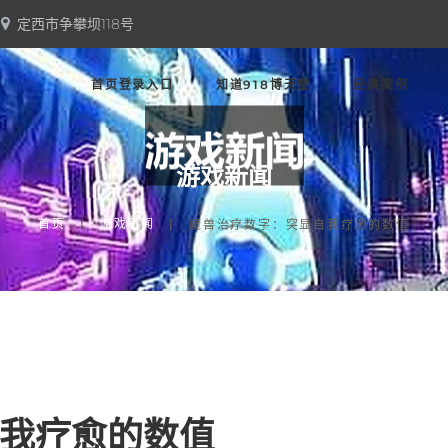
定西市争攀坝118号
首页登录入口
知道918博天堂
经典案例
游戏新闻
首页
游戏新闻
魔兽治疗数字：突显自我疗愈的数值
我疗愈的数值