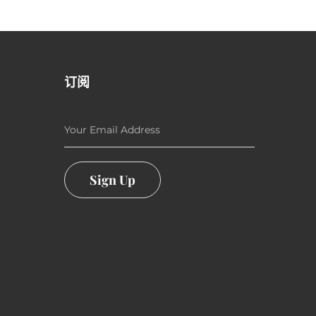
订阅
Your Email Address
Sign Up